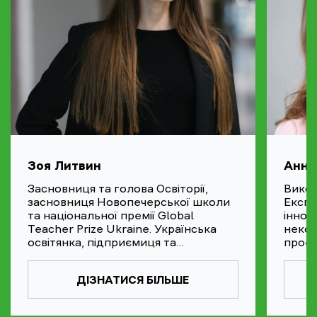
Зоя Литвин
Анна
Засновниця та голова Освіторії,
Викон
засновниця Новопечерської школи
Експе
та національної премії Global
іннов
Teacher Prize Ukraine. Українська
неком
освітянка, підприємиця та
проек
реформаторка. Входить до
розви
Наглядової ради Глобального пакту
ДІЗНАТИСЯ БІЛЬШЕ
ООН в Україні та підприємниця року
за версією WE Empower від ООН.
Експертка з реформування освіти,