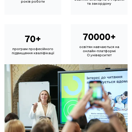
років роботи
та закордону
70000+
70+
освітян навчаються на
програм професійного
онлайн-платформі
підвищення кваліфікації
О.університет