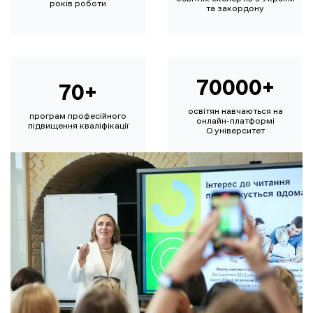
років роботи
та закордону
70000+
70+
освітян навчаються на
програм професійного
онлайн-платформі
підвищення кваліфікації
О.університет