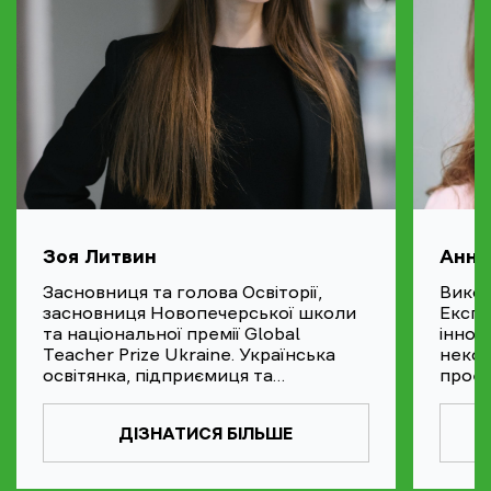
Зоя Литвин
Анна
Засновниця та голова Освіторії,
Викон
засновниця Новопечерської школи
Експе
та національної премії Global
іннов
Teacher Prize Ukraine. Українська
неком
освітянка, підприємиця та
проек
реформаторка. Входить до
розви
Наглядової ради Глобального пакту
ДІЗНАТИСЯ БІЛЬШЕ
ООН в Україні та підприємниця року
за версією WE Empower від ООН.
Експертка з реформування освіти,