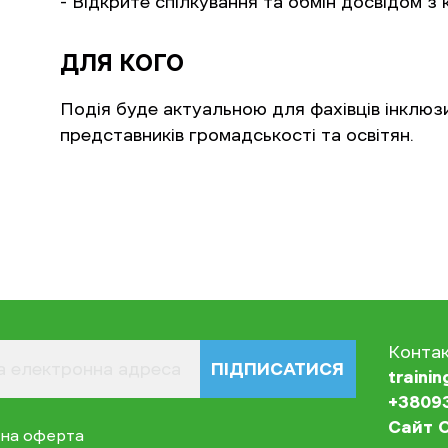
- Відкрите спілкування та обмін досвідом з к
ДЛЯ КОГО
Подія буде актуальною для фахівців інклюз
представників громадськості та освітян.
Конта
ПІДПИСАТИСЯ
traini
+3809
Сайт О
чна оферта