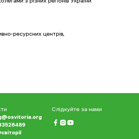
олегами з різних регіонів України.
ивно-ресурсних центрів,
кти
Слідкуйте за нами
ng@osvitoria.org
33526489
світорії