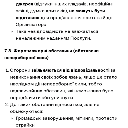
джерел
(відгуки інших глядачів, неофіційні
афіші, думки критиків),
не можуть бути
підставою
для пред’явлення претензій до
Організатора.
Така невідповідність не вважається
неналежним наданням Послуги.
7.3. Форс-мажорні обставини (обставини
непереборної сили)
Сторони
звільняються від відповідальності
за
невиконання своїх зобов’язань, якщо це стало
наслідком дії непереборної сили, тобто
надзвичайних обставин, які неможливо було
передбачити або уникнути.
До таких обставин відносяться, але не
обмежуються:
Громадські заворушення, мітинги, протести,
страйки.