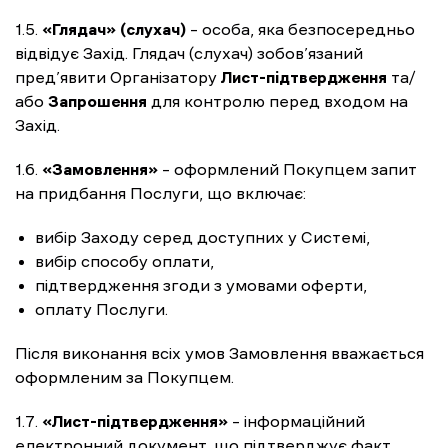
1.5.
«Глядач» (слухач)
– особа, яка безпосередньо
відвідує Захід. Глядач (слухач) зобов’язаний
пред’явити Організатору
Лист-підтвердження
та/
або
Запрошення
для контролю перед входом на
Захід.
1.6.
«Замовлення»
– оформлений Покупцем запит
на придбання Послуги, що включає:
вибір Заходу серед доступних у Системі,
вибір способу оплати,
підтвердження згоди з умовами оферти,
оплату Послуги.
Після виконання всіх умов Замовлення вважається
оформленим за Покупцем.
1.7.
«Лист-підтвердження»
– інформаційний
електронний документ, що підтверджує факт