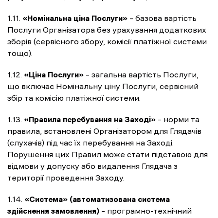
1.11.
«Номінальна ціна Послуги»
– базова вартість
Послуги Організатора без урахування додаткових
зборів (сервісного збору, комісії платіжної системи
тощо).
1.12.
«Ціна Послуги»
– загальна вартість Послуги,
що включає Номінальну ціну Послуги, сервісний
збір та комісію платіжної системи.
1.13.
«Правила перебування на Заході»
– норми та
правила, встановлені Організатором для Глядачів
(слухачів) під час їх перебування на Заході.
Порушення цих Правил може стати підставою для
відмови у допуску або видалення Глядача з
території проведення Заходу.
1.14.
«Система» (автоматизована система
здійснення замовлення)
– програмно-технічний